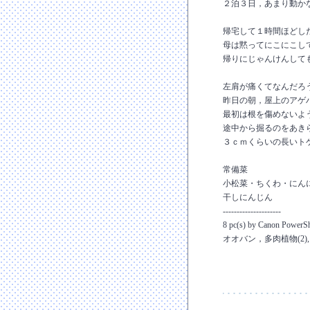
２泊３日，あまり動か
帰宅して１時間ほどし
母は黙ってにこにこし
帰りにじゃんけんして
左肩が痛くてなんだろ
昨日の朝，屋上のアゲ
最初は根を傷めないよ
途中から掘るのをあき
３ｃｍくらいの長いト
常備菜
小松菜・ちくわ・にん
干しにんじん
---------------------
8 pc(s) by Canon Power
オオバン，多肉植物(2),