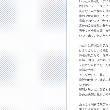
いったん帰宅し，デイ
昨日のショートステイ
足がむくんで靴から足
母の夕食が始まったと
電車で20分ほどで行け
高校の吹奏楽部の新年
男子９名全員出席，女
いつも来ていた人たち
わたしは前回当日急な
ひさしぶりという感じ
薄毛が気になる，先輩
広島，岡山，湯の郷，
２台に分かれて行った
昔話が大半。
アリゾナに引っ越す。
最近の仕事で，雑誌に
なぞかけ
朝刊と坊さん→袈裟を
冷めた夫婦と風邪の治
あちこち演奏で飛び回
男子は全員現役。女子