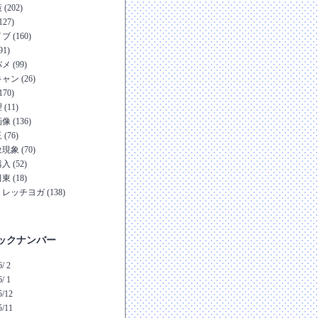
(202)
127)
ブ (160)
91)
メ (99)
ャン (26)
170)
(11)
像 (136)
(76)
現象 (70)
入 (52)
東 (18)
レッチヨガ (138)
ックナンバー
/ 2
/ 1
5/12
5/11