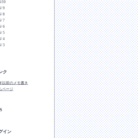
5/10
/ 9
/ 8
/ 7
/ 6
/ 5
/ 4
/ 3
ンク
07年以前のメモ書き
ムページ
S
グイン