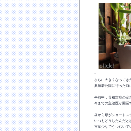
↑
さらに大きくなってき
奥須磨公園に行った時
---------------------
午前中，骨粗鬆症の定
今までの主治医が開業
昼から母がショートス
いつもどうしたんだと
言葉少なでうつむいて