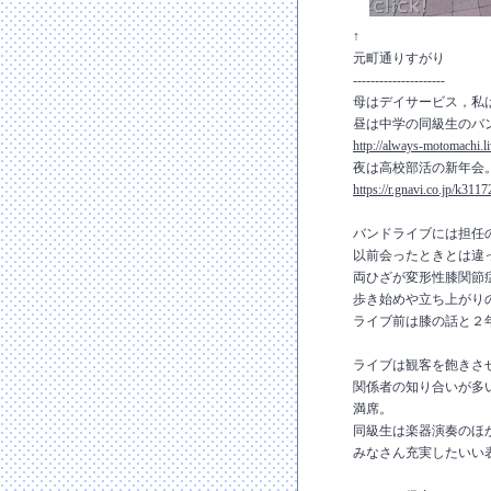
↑
元町通りすがり
---------------------
母はデイサービス，私
昼は中学の同級生のバ
http://always-motomachi.l
夜は高校部活の新年会
https://r.gnavi.co.jp/k3117
バンドライブには担任
以前会ったときとは違
両ひざが変形性膝関節
歩き始めや立ち上がり
ライブ前は膝の話と２
ライブは観客を飽きさ
関係者の知り合いが多
満席。
同級生は楽器演奏のほ
みなさん充実したいい