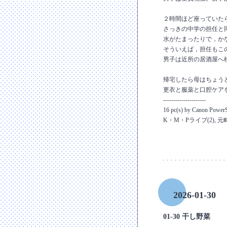
２時間ほど座っていた
さっきの中学の担任と
水がたまったりで，か
そういえば，担任もこ
男子は近所の居酒屋へ
帰宅したら母はちょう
更衣と服薬と口腔ケア
---------------------
16 pc(s) by Canon Powe
K・M・Pライブ(2), 
2026-01-30
01-30 干し野菜
―