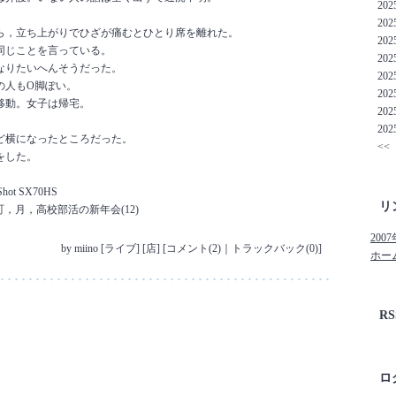
202
2025
ら，立ち上がりでひざが痛むとひとり席を離れた。
2025
同じことを言っている。
2025
なりたいへんそうだった。
2025
の人もО脚ぽい。
2025
移動。女子は帰宅。
2025
2025
ど横になったところだった。
<<
をした。
rShot SX70HS
リ
元町，月，高校部活の新年会(12)
20
by
miino
[
ライブ
]
[
店
]
[
コメント(2)
｜
トラックバック(0)
]
ホー
RS
ロ