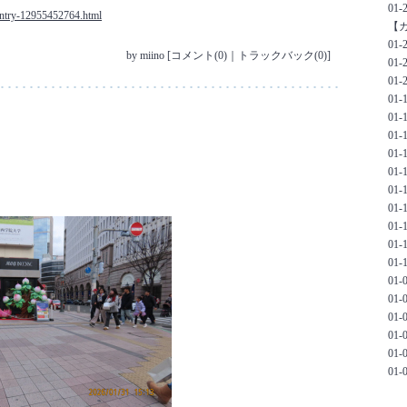
01
/entry-12955452764.html
【
01
by
miino
[
コメント(0)
｜
トラックバック(0)
]
01
01-
01
01
01
01
01-
01
01
01
01-
01
01
01
01
01
01
01