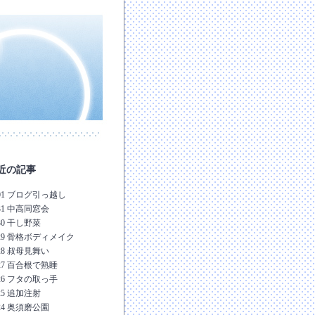
近の記事
-01 ブログ引っ越し
-31 中高同窓会
-30 干し野菜
-29 骨格ボディメイク
-28 叔母見舞い
-27 百合根で熟睡
-26 フタの取っ手
-25 追加注射
-24 奥須磨公園