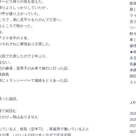
サービス帰りの母を迎えた。
散策 
帰りよりしっかりしていたが，
展 (
の甲が盛り上がっていた。
ライ
ころで，弟に見守りをたのんで三宮へ。
店 (
るところで助かった。
ツバ
会。
軽キ
子２０名中の２名。
車 (
がそれぞれに事情あり欠席した。
修理 
★画
入院で欠席したので２年ぶり。
水玉 
はない。
気象
宅の麻雀，昔男子のみ車で旅行に行った話。
本購
淡路島
西田
時にトランシーバーで連絡をとりあった話。
スト
載った論説。
バ
着て経読む
2026
りかけ→熱はありません
2026
202
っている人，校長（定年75），再雇用で働いている人と
202
は介護。いない人の話は全く出ずで近況不明。