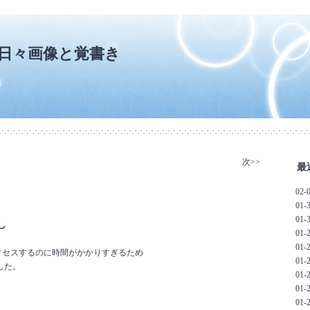
og * 日々画像と覚書き
次>>
最
02
01
01
し
―
01
01
にアクセスするのに時間がかかりすぎるため
01
した。
01
01
01