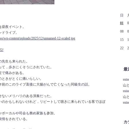
日
01
0
は昼夜イベント。
08
0
ンドライブ。
ive/wp-content/uploads/2025/12/unnamed-12-scaled.jpg
15
1
。
22
2
22/
の先生も来られた。
って，歩きにくそうにされていた。
最
症で痛みがある。
のときがとくに痛いらしい。
mii
年前のこのライブ直後に大腸がんで亡くなった同級生の話。
山
mii
せないメリハリのある演奏だった。
山
いのかもしれないけれど，リピートして聴きに来られている客でほぼ
mii
かボーカルや司会も務め家族も参加。
表情をされている。
カ