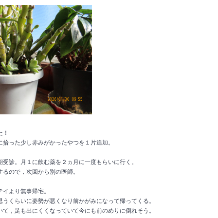
た！
に拾った少し赤みがかったやつを１片追加。
期受診。月１に飲む薬を２ヵ月に一度もらいに行く。
するので，次回から別の医師。
テイより無事帰宅。
思うくらいに姿勢が悪くなり前かがみになって帰ってくる。
いて，足も出にくくなっていて今にも前のめりに倒れそう。