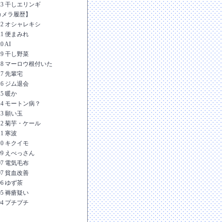
-23 干しエリンギ
カメラ履歴】
-22 オシャレキシ
-21 便まみれ
20 AI
-19 干し野菜
-18 マーロウ根付いた
-17 先輩宅
-16 ジム退会
15 暖か
-14 モートン病？
-13 願い玉
-12 菊芋・ケール
11 寒波
-10 キクイモ
-09 えべっさん
-07 電気毛布
-07 貧血改善
-06 ゆず茶
-05 褥瘡疑い
-04 プチプチ