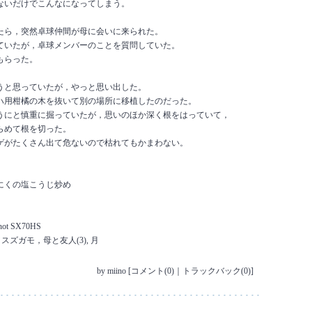
ないだけでこんなになってしまう。
たら，突然卓球仲間が母に会いに来られた。
ていたが，卓球メンバーのことを質問していた。
もらった。
うと思っていたが，やっと思い出した。
ハ用柑橘の木を抜いて別の場所に移植したのだった。
うにと慎重に掘っていたが，思いのほか深く根をはっていて，
らめて根を切った。
ゲがたくさん出て危ないので枯れてもかまわない。
にくの塩こうじ炒め
Shot SX70HS
 スズガモ，母と友人(3), 月
by
miino
[
コメント(0)
｜
トラックバック(0)
]