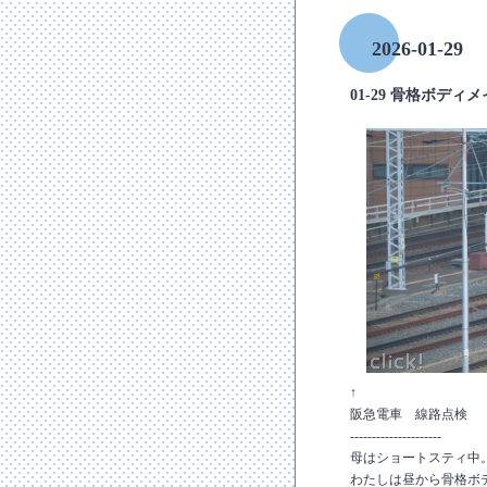
2026-01-29
01-29 骨格ボディ
↑
阪急電車 線路点検
---------------------
母はショートスティ中
わたしは昼から骨格ボ