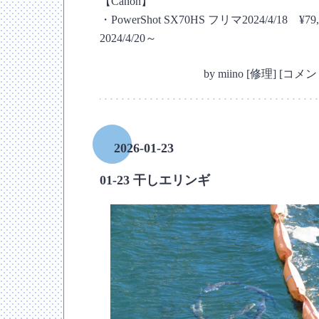
【Canon】
・PowerShot SX70HS フリマ2024/4/18 ¥79,
2024/4/20～
by
miino
[
修理
]
[
コメント
2026-01-23
01-23 干しエリンギ
―