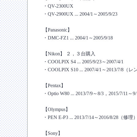
・QV-2300UX
・QV-2900UX ... 2004/1～2005/9/23
【Panasonic】
・DMC-FZ1 ... 2004/1～2005/9/18
【Nikon】 ２，３台購入
・COOLPIX S4 ... 2005/9/23～2007/4/1
・COOLPIX S10 ... 2007/4/1～2013/7/
【Pentax】
・Optio W80 ... 2013/7/9～8/3，2015/7/11～9
【Olympus】
・PEN E-P3 ... 2013/7/14～2016/8/28（修理
【Sony】