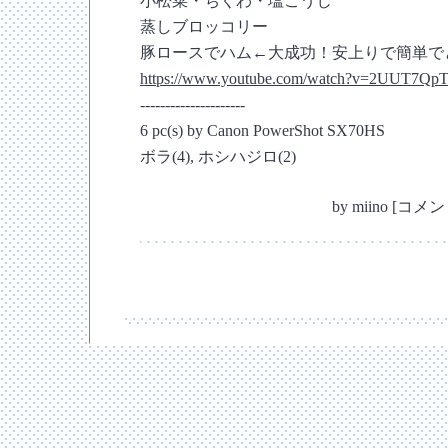
小松菜・ちくわ・塩こうじ
蒸しブロッコリー
豚ロースでハム←大成功！安上りで簡単で
https://www.youtube.com/watch?v=2UUT7Q
---------------------
6 pc(s) by Canon PowerShot SX70HS
ボラ(4), ホシハジロ(2)
by
miino
[
コメント