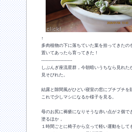
↑
多肉植物の下に落ちていた葉を拾ってきたの
置いてあったら育ってきた！
---------------------
しぶんぎ座流星群，今朝暗いうちなら見れた
見そびれた。
結露と隙間風がひどい寝室の窓にプチプチを
これで少しマシになるか様子を見る。
母のお尻に褥瘡になりそうな赤い点が２個で
塗るほか，
１時間ごとに椅子から立って軽い運動をして